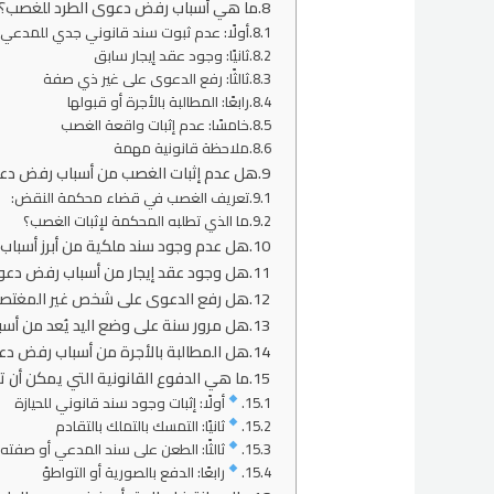
ما هي أسباب رفض دعوى الطرد للغصب؟
أولًا: عدم ثبوت سند قانوني جدي للمدعي
ثانيًا: وجود عقد إيجار سابق
ثالثًا: رفع الدعوى على غير ذي صفة
رابعًا: المطالبة بالأجرة أو قبولها
خامسًا: عدم إثبات واقعة الغصب
ملاحظة قانونية مهمة
هل عدم إثبات الغصب من أسباب رفض دع
تعريف الغصب في قضاء محكمة النقض:
ما الذي تطلبه المحكمة لإثبات الغصب؟
هل عدم وجود سند ملكية من أبرز أسبا
هل وجود عقد إيجار من أسباب رفض دعو
هل رفع الدعوى على شخص غير المغتص
هل مرور سنة على وضع اليد يُعد من أ
هل المطالبة بالأجرة من أسباب رفض د
ما هي الدفوع القانونية التي يمكن أن
أولًا: إثبات وجود سند قانوني للحيازة
ثانيًا: التمسك بالتملك بالتقادم
ثالثًا: الطعن على سند المدعي أو صفته
رابعًا: الدفع بالصورية أو التواطؤ