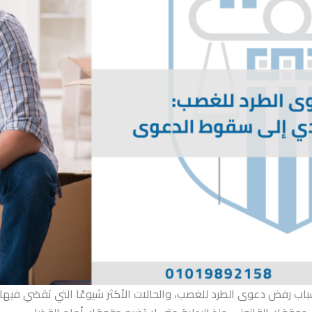
ب رفض دعوى الطرد للغصب، والحالات الأكثر شيوعًا التي تقضي فيها ا