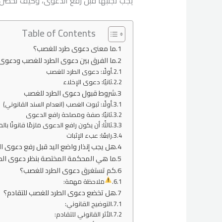
يجب تجنبها قبل رفع الدعوى، وكيف تُحصّن 
Table of Contents
ما معنى دعوى طرد للغصب؟
ما الفرق بين دعوى الطرد للغصب ودعوى 
أولًا: دعوى الطرد للغصب
ثانيًا: دعوى الإخلاء
شروط قبول دعوى الطرد للغصب
أولًا: ثبوت الغصب (انعدام السند القانوني)
ثانيًا: صفة ومصلحة رافع الدعوى
ثالثًا: أن يكون رافع الدعوى ملزمًا قانونًا ب
رابعًا: عبء الإثبات
هل يجب إنذار واضع اليد قبل رفع دعوى ا
ما هي المحكمة المختصة بنظر دعوى الط
كم تستغرق دعوى الطرد للغصب؟
ملاحظة مهمة:
هل تخضع دعوى الطرد للغصب للتقادم؟
التوضيح القانوني:
الأثر القانوني للتقادم: