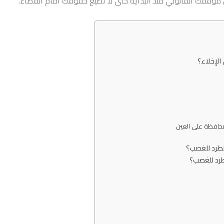
موقفك القانوني منذ البداية حتى لا تضيع حقوقك أمام القضاء.
الإخلاء؟
المحافظة على العين
لطرد للغصب؟
رد للغصب؟