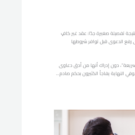
جة تفصيلة صغيرة جدًا: عقد غير كافٍ
تى رفع الدعوى قبل توافر شروطها
ريعة”، دون إدراك أنها من أدق دعاوى
وفي النهاية يفاجأ الكثيرون بحكم صادم…