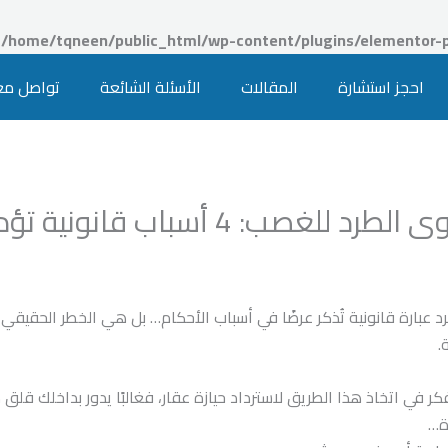
n
/home/tqneen/public_html/wp-content/plugins/elementor-p
احجز استشارة
المقالات
الأسئلة الشائعة
تواصل معن
أسباب قانونية تؤدي إلى سقوط الدعوى
بارة قانونية تُذكر عرضًا في أسباب الأحكام… بل هي الخطر الحقيقي
.
في اتخاذ هذا الطريق لاسترداد حيازة عقار، فغالبًا يدور بداخلك قلق 
ة…