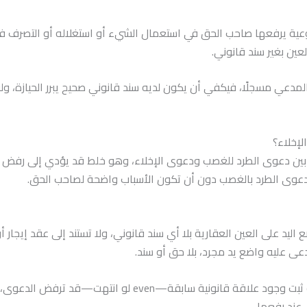
يرفعها صاحب الحق في استعمال الشيء أو استغلاله أو التصرف فيه،
ين بغير سند قانوني.
عي مسجلًا، فيكفي أن يكون لديه سند قانوني صحيح يبرر الحيازة، ولو 
إخلاء؟
بين دعوى الطرد للغصب ودعوى الإخلاء، وهو خلط قد يؤدي إلى رفض ال
 دعوى الطرد بالغصب دون أن تكون الأسباب واضحة لصاحب الحق.
ليد على العين العقارية بلا أي سند قانوني، ولا تستند إلى عقد إيجار 
ى عليه واضع يد مجرد، بلا حق أو سند.
فإذا عجز المدعي عن إثبات هذا الغصب، أو ثبت وجود علاقة قان
عند رفعها.