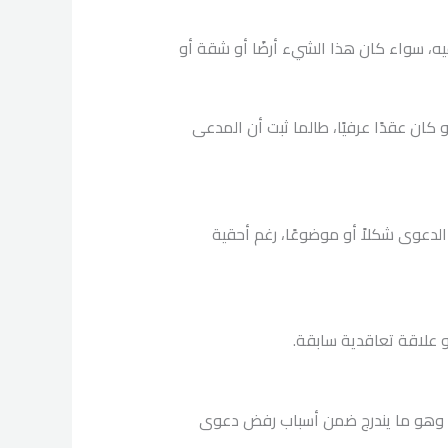
 سواء كان هذا الشيء أرضًا أو شقة أو
كان عقدًا عرفيًا، طالما ثبت أن المدعى
دعوى شكلاً أو موضوعًا، رغم أحقية
أو علاقة تعاقدية سابقة.
ونية سابقة—even لو انتهت—قد ترفض الدعوى، وهو ما يندرج ضمن أسباب رفض دعوى