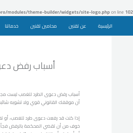
Ski
t
ro/modules/theme-builder/widgets/site-logo.php
on line
102
conten
الرئيسية
عن تقنين
محامين تقنين
خدماتنا
أسباب رفض دعوى الطرد للغصب: 4 
أسباب رفض دعوى الطرد للغصب ليست مجرد ع
أن موقفك القانوني قوي ولا تشوبه شائبة
إذا كنت قد رفعت دعوى طرد للغصب، أو تفكر 
خوف من أن تقضي المحكمة بالرفض فجأ