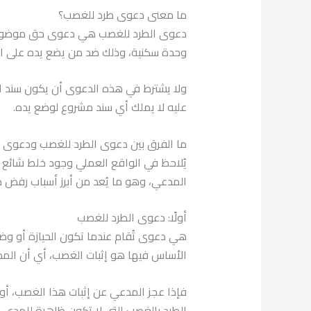
ما معنى دعوى طرد للغصب؟
دعوى الطرد للغصب هي دعوى حق موضوعية 
وحدة سكنية، وذلك ضد من يضع يده على الع
ولا يشترط في هذه الدعوى أن يكون سند المد
عليه لا يملك أي سند مشروع لوضع يده.
ما الفرق بين دعوى الطرد للغصب ودعوى ال
يُلاحظ في الواقع العملي وجود خلط شائع 
المدعي، وهو ما يُعد من أبرز أسباب رفض
أولًا: دعوى الطرد للغصب
هي دعوى تُقام عندما تكون الحيازة أو وضع ا
الأساس فيها هو إثبات الغصب، أي أن المدع
الطرد بالغصب التي لا تكون ظاهرة للمدعي 