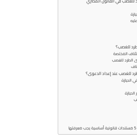
 للغصب في القانون المصري
يازة
ليه
رد للغصب؟
تئناف المختصة
وى الطرد للغصب
ناف
 للغصب عند إعداد الدعوى؟
ي الحيازة
الحيازة
صب
ا