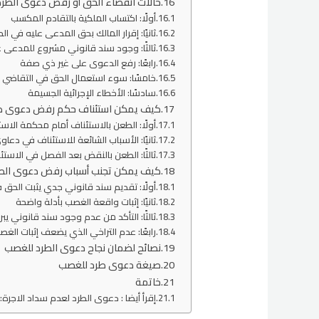
حالات انقضاء الحق أو رفض دعوى الطرد
أولًا: اكتساب الملكية بالتقادم المكسب
ثانيًا: إقرار المالك بحق المدعى عليه في الح
ثالثًا: وجود سند قانوني مشروع للمدعى ع
رابعًا: رفع الدعوى على غير ذي صفة
خامسًا: سوء استعمال الحق في التقاضي
سادسًا: الأخطاء الإجرائية الجسيمة
كيف يمكن استئناف حكم رفض دعوى ط
أولًا: الطعن بالاستئناف أمام محكمة الاس
ثانيًا: الأسباب الشائعة للاستئناف في دعا
ثالثًا: الطعن بالنقض بعد الفصل في الاستئ
كيف يمكن تجنب أسباب رفض دعوى الطرد
أولًا: تقديم سند قانوني جدي يثبت الحق ف
ثانيًا: إثبات واقعة الغصب بأدلة واضحة
ثالثًا: التأكد من عدم وجود سند قانوني يبرر 
رابعًا: عدم التراخي الذي يضعف إثبات الغ
نصائح لضمان نجاح دعوى الطرد للغصب
صيغة دعوى طرد للغصب
خاتمة
إقرأ أيضا : دعوى الطرد لعدم سداد الاجرة: 5 مستندات قانونية أساسية يجب معرفته