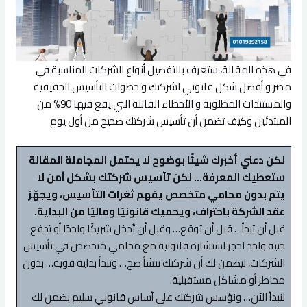
في هذه المقالة، ستعرف بالتفصيل أنواع الشركات المناسبة في
مصر و أفضل شكل قانوني لشركتك و خطوات التأسيس الحقيقية
والمستندات المطلوبة و الأخطاء القاتلة التي يقع فيها 90% من
المبتدئين وكيف تضمن أن تأسيس شركتك صحيح من أول يوم
لكن دعني أخبرك شيئًا بوضوح لا يحتمل المجاملة المقالة
ستعطيك المعرفة… لكن تأسيس شركتك بشكل آمن لا
يتم بدون محامي متخصص يفهم ثغرات التأسيس، ويجهّز
عقد الشركة باحتراف، ويحميك قانونيًا وماليًا من البداية.
قبل أن تبدأ… قبل أن توقع… وقبل أن تُدخل شريكًا واحدًا أو تدفع
جنيه واحد احجز استشارة قانونية مع محامي متخصص في تأسيس
الشركات، ليضمن لك أن شركتك تنشأ صح… وتبدأ بداية قوية… بدون
مخاطر أو مشاكل مستقبلية.
لنبدأ الآن… ونؤسس شركتك على أساس قانوني سليم يضمن لك