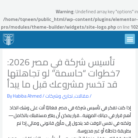
Ski
t
Warning
: Undefined array key "options" in
conten
/home/tqneen/public_html/wp-content/plugins/elementor-
pro/modules/theme-builder/widgets/site-logo.php
on line
102
Menu
تواصل معنا
محامين تقنين
الأسئلة الشائعة
احجز استشارة
تأسيس شركة في مصر 2026:
7خطوات “حاسمة” لو تجاهلتها
قد تخسر مشروعك قبل ما يبدأ
/
مقالات
,
تجاري وشركات
/ By
Habiba Ahmed
إذا كنت تفكر في تأسيس شركة في مصر، فغالبًا أنت على وشك اتخاذ
أهم قرار في حياتك المهنية…قرار يمكن أن يغيّر مستقبلك بالكامل—
ولكنه في نفس الوقت قد يتحول إلى مأزق قانوني ومالي إذا تم
بطريقة خاطئة أو غير مدروسة.