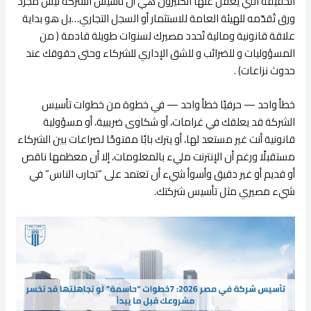
الحقيقة التي يغفل عنها الكثيرون هي أن تأسيس الشركة ليس مجرد
ورق تُقدّمه للهيئة العامة للاستثمار أو السجل التجاري…بل هو بداية
علاقة قانونية ومالية تُحدد مصيرك لسنوات طويلة قادمة ( من
المسؤوليات و للضرائب و للشق الإداري للشركاء وحتى حقوقك عند
حدوث نزاعات) .
خطأ واحد — حرفيًا خطأ واحد — في خطوة من خطوات تأسيس
الشركة قد يعلقك في غرامات، أو شكاوى ضريبية، أو مسؤولية
قانونية أنت غير مستعد لها، أو يترك بابًا مفتوحًا لصراعات بين الشركاء
مستقبلًا ورغم أن الإنترنت مليء بالمعلومات، إلا أن معظمها ناقص
أو قديم أو غير دقيق وأسوأ شيء أن تعتمد على “تجارب الناس” في
شيء مصيري مثل تأسيس شركتك.