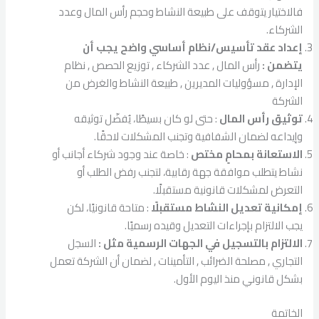
فالاختيار يتوقف على طبيعة النشاط وحجم رأس المال وعدد
الشركاء.
إعداد عقد تأسيس/نظام أساسي واضح يجب أن
يتضمن :
رأس المال , عدد الشركاء , توزيع الحصص , نظام
الإدارة , مسؤوليات المديرين , طبيعة النشاط والغرض من
الشركة
توثيق رأس المال
: حتى لو كان بسيطًا، يُفضّل توثيقه
وإيداعه لضمان الشفافية وتجنب المشكلات لاحقًا.
الاستعانة بمحامٍ مختص
: خاصة عند وجود شركاء أجانب أو
نشاط يتطلب موافقة جهة رقابية، لتجنب رفض الطلب أو
التعرض لمشكلات قانونية مستقبلًا.
إمكانية تعديل النشاط مستقبلًا
: متاحة قانونيًا، لكن
يجب الالتزام بإجراءات التعديل وقيده رسميًا.
الالتزام بالتسجيل في الجهات الرسمية مثل :
السجل
التجاري , مصلحة الضرائب , التأمينات , لضمان أن الشركة تعمل
بشكل قانوني منذ اليوم الأول.
الخاتمة