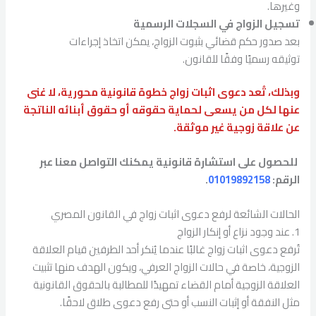
وغيرها.
تسجيل الزواج في السجلات الرسمية
بعد صدور حكم قضائي بثبوت الزواج، يمكن اتخاذ إجراءات
توثيقه رسميًا وفقًا للقانون.
وبذلك، تُعد دعوى اثبات زواج خطوة قانونية محورية، لا غنى
عنها لكل من يسعى لحماية حقوقه أو حقوق أبنائه الناتجة
عن علاقة زوجية غير موثقة.
للحصول على استشارة قانونية يمكنك التواصل معنا عبر
الرقم:
01019892158
.
الحالات الشائعة لرفع دعوى اثبات زواج في القانون المصري
1. عند وجود نزاع أو إنكار الزواج
تُرفع دعوى اثبات زواج غالبًا عندما يُنكر أحد الطرفين قيام العلاقة
الزوجية، خاصة في حالات الزواج العرفي، ويكون الهدف منها تثبيت
العلاقة الزوجية أمام القضاء تمهيدًا للمطالبة بالحقوق القانونية
مثل النفقة أو إثبات النسب أو حتى رفع دعوى طلاق لاحقًا.