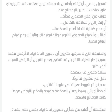
تسجيل رسمي، أو رُزقتم بأطفال بلا مستند زواج معتمد، فغالبًا يراودكِ
قلق صامت لا تحبين الإفصاح عنه…
خوف من رفض الدعوى فجأة…
أو إنكار الزوج للعلاقة بالكامل…
أو عدم كفاية الأدلة أمام المحكمة…
أو الأسوأ: ضياع الحقوق الشرعية والقانونية لكِ ولأبنائكِ رغم قيام
الزواج فعليًا.
والحقيقة التي لا يعرفها كثيرون أن دعوى اثبات زواج لا تُرفض فقط
بسبب إنكار الطرف الآخر، بل قد تُقضى بعدم القبول أو الرفض لأسباب
أدق بكثير:
صيغة دعوى غير صحيحة،
دليل غير مقبول قانونًا،
عدم توافر شروط معينة نص عليها القانون،
أو خطأ إجرائي بسيط يجعل المحكمة مقيدة بالحكم بالرفض مهما
كانت الوقائع واضحة.
المشكلة أن أغلب من يلجأ إلى دعوى إثبات زواج يفعل ذلك اعتمادًا