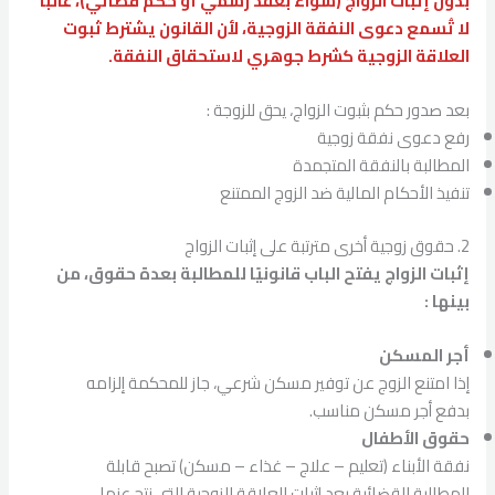
بدون إثبات الزواج (سواء بعقد رسمي أو حكم قضائي)، غالبًا
لا تُسمع دعوى النفقة الزوجية، لأن القانون يشترط ثبوت
العلاقة الزوجية كشرط جوهري لاستحقاق النفقة.
بعد صدور حكم بثبوت الزواج، يحق للزوجة :
رفع دعوى نفقة زوجية
المطالبة بالنفقة المتجمدة
تنفيذ الأحكام المالية ضد الزوج الممتنع
2. حقوق زوجية أخرى مترتبة على إثبات الزواج
إثبات الزواج يفتح الباب قانونيًا للمطالبة بعدة حقوق، من
بينها :
أجر المسكن
إذا امتنع الزوج عن توفير مسكن شرعي، جاز للمحكمة إلزامه
بدفع أجر مسكن مناسب.
حقوق الأطفال
نفقة الأبناء (تعليم – علاج – غذاء – مسكن) تصبح قابلة
للمطالبة القضائية بعد إثبات العلاقة الزوجية التي نتج عنها