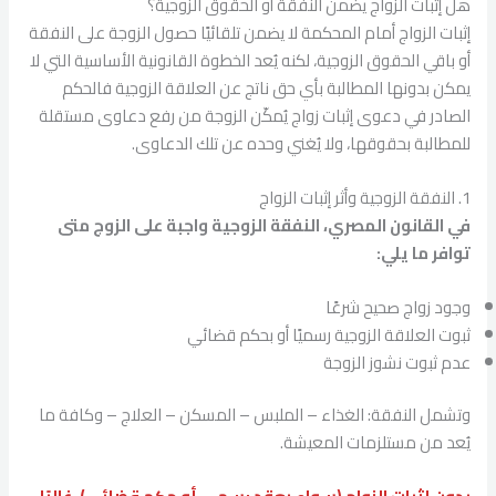
هل إثبات الزواج يضمن النفقة أو الحقوق الزوجية؟
إثبات الزواج أمام المحكمة لا يضمن تلقائيًا حصول الزوجة على النفقة
أو باقي الحقوق الزوجية، لكنه يُعد الخطوة القانونية الأساسية التي لا
يمكن بدونها المطالبة بأي حق ناتج عن العلاقة الزوجية فالحكم
الصادر في دعوى إثبات زواج يُمكّن الزوجة من رفع دعاوى مستقلة
للمطالبة بحقوقها، ولا يُغني وحده عن تلك الدعاوى.
1. النفقة الزوجية وأثر إثبات الزواج
في القانون المصري، النفقة الزوجية واجبة على الزوج متى
توافر ما يلي:
وجود زواج صحيح شرعًا
ثبوت العلاقة الزوجية رسميًا أو بحكم قضائي
عدم ثبوت نشوز الزوجة
وتشمل النفقة: الغذاء – الملبس – المسكن – العلاج – وكافة ما
يُعد من مستلزمات المعيشة.