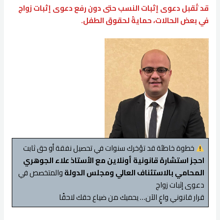
قد تُقبل دعوى إثبات النسب حتى دون رفع دعوى إثبات زواج
في بعض الحالات، حمايةً لحقوق الطفل.
خطوة خاطئة قد تؤخرك سنوات في تحصيل نفقة أو حق ثابت
احجز استشارة قانونية أونلاين مع الأستاذ علاء الجوهري
المحامي بالاستئناف العالي ومجلس الدولة
والمتخصص في
دعوى إثبات زواج
قرار قانوني واعٍ الآن… يحميك من ضياع حقك لاحقًا