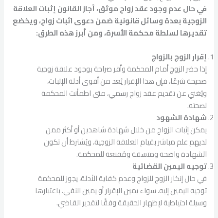
في حال عدم وجود عقد زواج موثق، أجاز القانون إثبات العلاقة
الزوجية بعدة وسائل قانونية ضمن دعوى اثبات زواج، ويخضع
تقديرها لسلطة محكمة الأسرة، ومن أبرز هذه الطرق:
إقرار الزوج بالزواج
إذا حضر الزوج أمام المحكمة وأقر صراحة بوجود علاقة زوجية
صحيحة شرعًا، فإن هذا الإقرار يُعد من أقوى أدلة الإثبات،
ويُغني عن تقديم عقد زواج رسمي، متى اطمأنت المحكمة
لصحته.
شهادة الشهود
يمكن إثبات الزواج من خلال شهادة شاهدين أو أكثر ممن
لديهم علم مباشر بقيام العلاقة الزوجية، ويُشترط أن تكون
الشهادة واضحة ومتسقة ومُقنعة للمحكمة.
توجيه اليمين القضائية
في حال إنكار الزوج للزواج وعدم كفاية الأدلة، يجوز للمحكمة
توجيه اليمين إليه، سواء يمين الإقرار أو يمين النفي، باعتبارها
وسيلة احتياطية لإظهار الحقيقة وفقًا لتقدير القاضي.