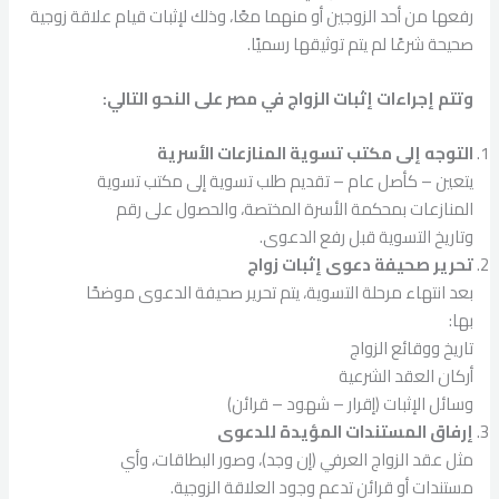
رفعها من أحد الزوجين أو منهما معًا، وذلك لإثبات قيام علاقة زوجية
صحيحة شرعًا لم يتم توثيقها رسميًا.
وتتم إجراءات إثبات الزواج في مصر على النحو التالي:
التوجه إلى مكتب تسوية المنازعات الأسرية
يتعين – كأصل عام – تقديم طلب تسوية إلى مكتب تسوية
المنازعات بمحكمة الأسرة المختصة، والحصول على رقم
وتاريخ التسوية قبل رفع الدعوى.
تحرير صحيفة دعوى إثبات زواج
بعد انتهاء مرحلة التسوية، يتم تحرير صحيفة الدعوى موضحًا
بها:
تاريخ ووقائع الزواج
أركان العقد الشرعية
وسائل الإثبات (إقرار – شهود – قرائن)
إرفاق المستندات المؤيدة للدعوى
مثل عقد الزواج العرفي (إن وجد)، وصور البطاقات، وأي
مستندات أو قرائن تدعم وجود العلاقة الزوجية.