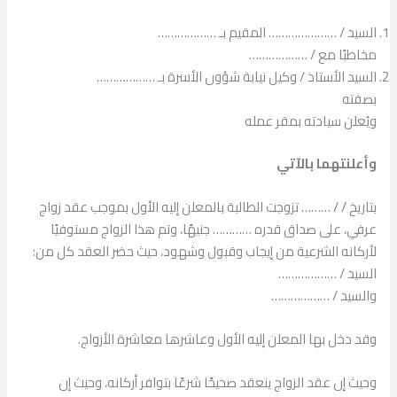
السيد / ………………… المقيم بـ ………………
مخاطبًا مع / ………………
السيد الأستاذ / وكيل نيابة شؤون الأسرة بـ ………………
بصفته
ويُعلن سيادته بمقر عمله
وأعلنتهما بالآتي
بتاريخ / / ……… تزوجت الطالبة بالمعلن إليه الأول بموجب عقد زواج
عرفي، على صداق قدره ………… جنيهًا، وتم هذا الزواج مستوفيًا
لأركانه الشرعية من إيجاب وقبول وشهود، حيث حضر العقد كل من:
السيد / ………………
والسيد / ………………
وقد دخل بها المعلن إليه الأول وعاشرها معاشرة الأزواج.
وحيث إن عقد الزواج ينعقد صحيحًا شرعًا بتوافر أركانه، وحيث إن