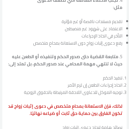
4.
تجنّب الأخطاء الشائعة التي تُضعف الدعوى
مثل:
تقديم مستندات ناقصة أو غير مؤثرة
الاعتماد على شهود غير منضبطين
التأخر في اتخاذ الإجراءات
رفع دعوى إثبات زواج دون الاستعانة بمحامٍ متخصص
5.
متابعة القضية حتى صدور الحكم وتنفيذه أو الطعن عليه
حيث لا تنتهي مهمة المحامي عند صدور الحكم، بل تمتد إلى:
تنفيذ الحكم
اتخاذ إجراءات الطعن إن لزم الأمر
توجيه الموكل للدعاوى اللاحقة المرتبطة بالحقوق الزوجية
لذلك، فإن الاستعانة بمحامٍ متخصص في دعوى إثبات زواج قد
تكون الفارق بين حماية حق ثابت أو ضياعه نهائيًا.
نصائح هامة لنجاح دعوى اثبات زواج