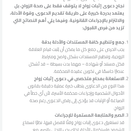
نجاح دعوى إثبات زواج لا يتوقف فقط على صحة الزواج، بل
يعتمد بدرجة كبيرة على طريقة تقديم الدعوى، وقوة الأدلة،
والالتزام بالإجراءات القانونية. وفيما يلي أهم النصائح التي
تزيد من فرص القبول:
جمع وتنظيم كافة المستندات والأدلة بدقة
يجب الحرص على جمع كل ما يمكن أن يُثبت قيام العلاقة
الزوجية، وتنظيم المستندات بشكل واضح ومترابط.
فكل مستند أو شهادة – مهما بدت بسيطة – قد تُشكل
عنصرًا حاسمًا في تكوين عقيدة المحكمة.
الاستعانة بمحامٍ متخصص في دعوى إثبات زواج
هذا النوع من الدعاوى يتطلب خبرة عملية دقيقة بقانون
الأحوال الشخصية وإجراءات محكمة الأسرة، لأن أي خطأ في
الصياغة أو الإثبات قد يؤدي إلى رفض الدعوى رغم صحة
الزواج.
الصبر والمتابعة المستمرة للإجراءات
قد تستغرق دعوى إثبات زواج وقتًا للفصل فيها، نظرًا لسماع
الشهود واستكمال الأدلة، لذلك يجب التحلي بالصبر، مع