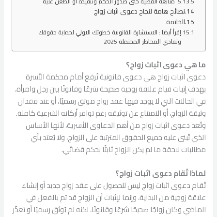
5. متابعة القضية حتى صدور الحكم وتنفيذه أو الطعن عليه
نصائح هامة لنجاح دعوى اثبات زواج
الخاتمة
إقرأ أيضا : الاستشارة القانونية خطوتك الاولي لحماية حقوقك
وتفادي المخاطر المحتملة 2025
ما هي دعوى اثبات زواج؟
دعوى اثبات زواج هي دعوى قانونية تُرفع أمام محكمة الأسرة
بهدف إثبات قيام علاقة زوجية صحيحة شرعًا وقانونًا بين رجل وامرأة،
في الحالات التي لا يوجد فيها عقد زواج موثق رسميًا، أو عند فقدان
وثيقة الزواج، أو الامتناع عن توثيقه رغم توافر أركانه الشرعية كاملة.
وتُعد دعوى اثبات زواج من أهم الدعاوى الأسرية، لأنها الأساس
الذي تُبنى عليه جميع الحقوق المترتبة على الزواج، ولا يُعتد بأي
مطالبات لاحقة ما لم يكن الزواج ثابتًا بحكم قضائي.
لماذا تُقام دعوى اثبات زواج؟
تُقام دعوى اثبات زواج ليس للحصول على عقد زواج جديد أو إنشاء
علاقة زوجية من البداية، وإنما لإثبات أن الزواج قد تم بالفعل في
الماضي وكان زواجًا صحيحًا شرعًا وقانونًا، لكنه لم يُوثق رسميًا أو تعذّر