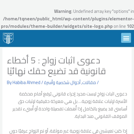
Ski
t
Warning
: Undefined array key "options" in
conten
/home/tqneen/public_html/wp-content/plugins/elementor-
pro/modules/theme-builder/widgets/site-logo.php
on line
102
Menu
تواصل معنا
محامين تقنين
الأسئلة الشائعة
احجز استشارة
دعوى اثبات زواج : 5 أخطاء
قانونية قد تضيع حقك نهائيًا
/
مقالات
,
أحوال شخصية وأسرة
/ By
Habiba Ahmed
دعوى اثبات زواج ليست مجرد إجراء قانوني يُرفع أمام محكمة
الأسرة لإثبات علاقة زوجية… بل هي معركة حقيقية لإثبات حق
أساسي قد يضيع بالكامل إذا أُهملت تفصيلة واحدة أو أُسيء تقدير
الموقف القانوني منذ البداية.
إذا كنتِ تعيشين في علاقة زوجية غير موثقة، أو تم الزواج عرفيًا دون