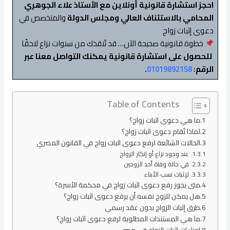
احجز استشارة قانونية أونلاين مع الأستاذ علاء الجوهري
المحامي بالاستئناف العالي ومجلس الدولة
والمتخصص في
دعوى إثبات زواج
خطوة قانونية صحيحة الآن… قد تُنقذك من سنوات نزاع لاحقًا
للحصول على استشارة قانونية يمكنك التواصل معنا عبر
الرقم:
01019892158
.
Table of Contents
ما هي دعوى اثبات زواج؟
لماذا تُقام دعوى اثبات زواج؟
الحالات الشائعة لرفع دعوى اثبات زواج في القانون المصري
1. عند وجود نزاع أو إنكار الزواج
2. في حالة وفاة أحد الزوجين
3. لإثبات نسب الأبناء
متى يجوز رفع دعوى اثبات زواج في محكمة الأسرة؟
هل يمكن للزوج نفسه أن يرفع دعوى اثبات زواج؟
طرق إثبات الزواج بدون عقد رسمي
ما هي المستندات المطلوبة لرفع دعوى اثبات زواج؟
إجراءات إثبات الزواج في مصر