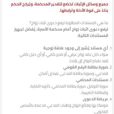
جميع وسائل الإثبات تخضع لتقدير المحكمة، ويُرجّح الحكم
بناءً على قوة الأدلة وترابطها.
ما هي المستندات المطلوبة لرفع دعوى اثبات زواج؟
لرفع دعوى اثبات زواج أمام محكمة الأسرة، يُفضل تجهيز
المستندات التالية:
أي مستند يُشير إلى وجود علاقة زوجية
سواء كان عقد زواج عرفي، أو محرر كتابي، أو أي دليل كتابي
يُفيد بقيام الزواج (إن وُجد).
صورة بطاقة الرقم القومي
للمدعي، وصورة بطاقة المدعى عليه إن أمكن.
مستندات المحامي
صورة التوكيل، صورة بطاقة المحامي، كارنيه النقابة،
والبطاقة الضريبية.
عريضة الدعوى
موضحًا بها وقائع الزواج وطلبات المدعي مدعمة بالأساس
القانوني.