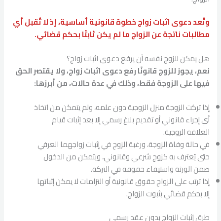
وتُعد دعوى اثبات زواج خطوة قانونية أساسية، إذ لا تُقبل أي
مطالبات ناتجة عن الزواج ما لم يكن ثابتًا بحكم قضائي.
هل يمكن للزوج نفسه أن يرفع دعوى اثبات زواج؟
نعم، يجوز للزوج قانونًا رفع دعوى اثبات زواج، ولا يقتصر الحق
فيها على الزوجة فقط، وذلك في عدة حالات، من أبرزها:
إذا تركت الزوجة منزل الزوجية دون علمه، ولم يتمكن من اتخاذ
أي إجراء قانوني أو تقديم بلاغ رسمي إلا بعد إثبات قيام
العلاقة الزوجية.
في حالة وفاة الزوجة، ورغبة الزوج في إثبات زواجهما العرفي
حتى يُعترف به كزوج شرعي وقانوني، ويتمكن من الدخول
ضمن الورثة واستيفاء حقوقه في التركة.
إذا ترتب على الزواج حقوق قانونية أو التزامات لا يمكن إثباتها
إلا بحكم قضائي بثبوت الزواج.
طرق إثبات الزواج بدون عقد رسمي