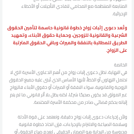
المتابعة المنتظمة مع المحامي لتفادي التأجيلات أو الأخطاء
الإجرائية.
وتُعد دعوى إثبات زواج خطوة قانونية حاسمة لتأمين الحقوق
الشرعية والقانونية للزوجين، وحماية حقوق الأبناء، وتمهيد
الطريق للمطالبة بالنفقة والميراث وباقي الحقوق المترتبة
على الزواج.
الخاتمة
في النهاية، تظل دعوى إثبات زواج من أهم الدعاوى الأسرية التي لا
تحتمل التهاون أو الخطأ، لأنها الأساس الذي تُبنى عليه جميع الحقوق
الزوجية والقانونية، سواء النفقة أو الميراث أو حقوق الأبناء فالزواج
غير الموثق قد يكون صحيحًا شرعًا، لكنه يظل بلا أثر قانوني ما لم يتم
إثباته بحكم قضائي صادر من محكمة الأسرة المختصة.
ولأن إجراءات دعوى إثبات زواج دقيقة، وتعتمد على قوة الأدلة
وسلامة الصياغة والالتزام بالإجراءات، فإن اتخاذ خطوة قانونية
مدروسة من البداية هو الضمان الحقيقي لعدم ضياع الحقوق أو