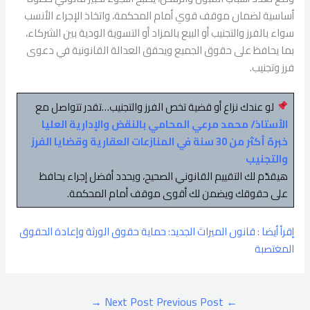
أساسية لضمان موقف قوي أمام المحكمة، واتخاذ الإجراء الأنسب
سواء بالفرز والتجنيب أو البيع بالمزاد أو التسوية الودية بين الشركاء،
بما يحافظ على حقوق الجميع ويحقق العدالة القانونية في دعوى
فرز وتجنيب.
لو عندك نزاع أو قضية تخص الفرز والتجنيب…تقدر تتواصل مع
الأستاذ/ محمد مرعي المحامي بالنقض والإدارية العليا
خبرة أكثر من 30 سنة في المنازعات العقارية وقضايا الفرز
والتجنيب
هيقدّم لك التقييم القانوني الصحيح، ويحدد أفضل إجراء يحافظ
على حقوقك ويضمن لك أقوى موقف أمام المحكمة.
إقرأ أيضا : قانون الميراث الجديد: حماية حقوق الورثة وإعادة الحقوق
المغتصبة
→
Next Post
Previous Post
←