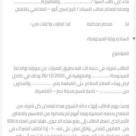
بناء على طلب السيد / …………………… .. والمقيم 8…………………….
ومحله المختار مكتب الاستاذ / البير انسى أنور – المحامي بالنقض
انا محضر محكمة قد انتقلت واعلنت من:-
السادة ورثة المرحومة/
الموضوع
الطالب شريك في حصة الت اليه بطريق الميراث عن مورثته (والدته)
المرحومة/ …………… والمتوفية في 26/12/2020 وذلك في كامل
ارض وبناء العقار المقام على القطعة رقم ………………. والمكون
من ……………….. – ناحية قسم مدينة نصر – القاهرة).
وحيث يهم الطالب إنهاء حاله الشيوع هذه ليتمكن كل شريك من
الانتفاع بحصته المفرزة وبما أنهم لم يتمكنوا من التقسيم بالاتفاق
الأمر الذي اضطر الطالب إلى رفع هذه الدعوى طبقا لنص المادة 836
من القانون المدني والتي تنص على انه: -1- إذا اختلف الشركاء في