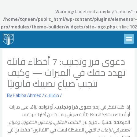
Ski
t
Warning
: Undefined array key "options" in
conten
/home/tqneen/public_html/wp-content/plugins/elementor-
pro/modules/theme-builder/widgets/site-logo.php
on line
102
Menu
تواصل معنا
محامين تقنين
الأسئلة الشائعة
احجز استشارة
دعوى فرز وتجنيب: 7 أخطاء قاتلة
تهدد حقك في الميراث — وكيف
تتجنب ضياع نصيبك قانونيًا
/
مقالات
/ By
Habiba Ahmed
إذا كنت تفكر في رفع
دعوى فرز وتجنيب
، أو تواجه نزاعًا على ميراث
أو أملاك مشتركة، فغالبًا أنت تعيش واحدة من أكثر المواقف
المرهقة نفسيًا… مزيج بين
الخلاف العائلي
،
وتعطيل الحقوق
،
وضياع
العمر في نزاعات لا تنتهي
المشكلة ليست في “القانون” فقط، بل في