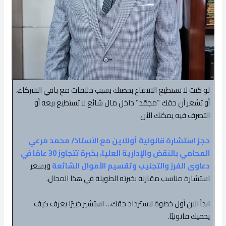
لو كنت لا تستطيع الانتفاع بحصتك بسبب خلافات مع باقي الشركاء،
أو تشعر أن حقك “مجمّد” داخل مال شائع لا تستطيع بيعه أو
التصرف فيه يمكنك الآن
حجز استشارة قانونية أونلاين مع الأستاذ/ محمد مرعي
المحامي بالنقض والإدارية العليا، بخبرة تتجاوز 30 عامًا في
دعاوى الفرز والتجنيب وتقسيم الأموال الشائعة
وبسعر
استشارة مناسب مقارنة بخبرته الطويلة في هذا المجال.
ابدأ الآن أول خطوة لاسترداد حقك… استشير خبيرًا يعرف كيف
يحميك قانونيًا.