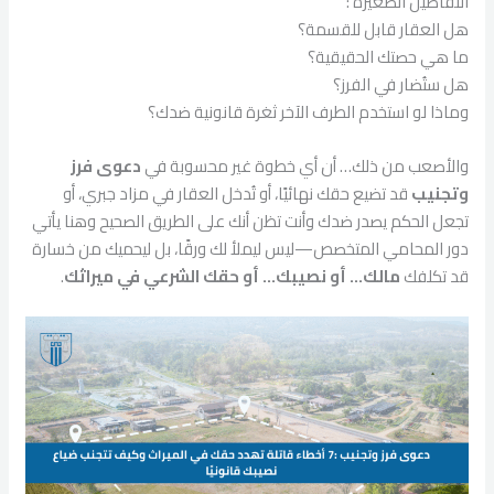
التفاصيل الصغيرة :
هل العقار قابل للقسمة؟
ما هي حصتك الحقيقية؟
هل ستُضار في الفرز؟
وماذا لو استخدم الطرف الآخر ثغرة قانونية ضدك؟
والأصعب من ذلك… أن أي خطوة غير محسوبة في
دعوى فرز
وتجنيب
قد تضيع حقك نهائيًا، أو تُدخل العقار في مزاد جبري، أو
تجعل الحكم يصدر ضدك وأنت تظن أنك على الطريق الصحيح وهنا يأتي
دور المحامي المتخصص—ليس ليملأ لك ورقًا، بل ليحميك من خسارة
قد تكلفك
مالك… أو نصيبك… أو حقك الشرعي في ميراثك
.