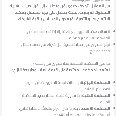
في المقابل، تهدف دعوى فرز وتجنيب إلى فرز نصيب الشريك
المملوك له بعينه، بحيث يحصل على جزء مستقل يمكنه
الانتفاع به أو التصرف فيه دون المساس ببقية الشركاء.
لا تتطلب هذه الدعوى بيع العقار إلا إذا ثبت للمحكمة أن
القسمة العينية غير ممكنة.
تركّز الدعوى على حماية حقوق كل شريك في حصته بشكل
محدد وواضح.
ما هي المحكمة المختصة بنظر دعوى فرز وتجنيب ؟
تعتمد المحكمة المختصة على قيمة العقار وطبيعة النزاع:
المحكمة الجزئية
: إذا كانت قيمة الدعوى ضمن حدود
اختصاصها القانوني.
المحكمة الكلية
: إذا تجاوزت قيمة العقار حدود المحكمة
الجزئية.
المحكمة الاقتصادية
: إذا كان النزاع متعلقًا بـ نشاط تجاري
أو شركة لها صلة بالتقسيم أو الشيوع.