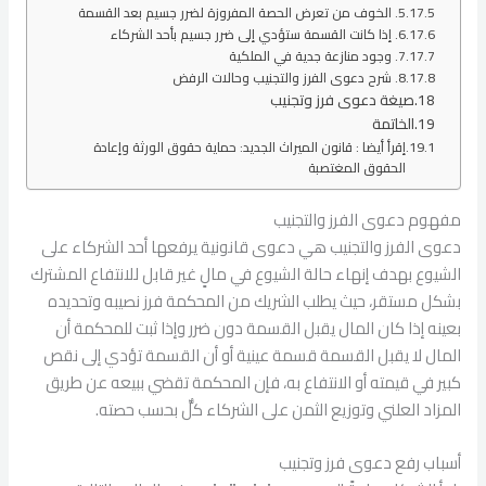
5. الخوف من تعرض الحصة المفروزة لضرر جسيم بعد القسمة
6. إذا كانت القسمة ستؤدي إلى ضرر جسيم بأحد الشركاء
7. وجود منازعة جدية في الملكية
8. شرح دعوى الفرز والتجنيب وحالات الرفض
صيغة دعوى فرز وتجنيب
الخاتمة
إقرأ أيضا : قانون الميراث الجديد: حماية حقوق الورثة وإعادة
الحقوق المغتصبة
مفهوم دعوى الفرز والتجنيب
دعوى الفرز والتجنيب هي دعوى قانونية يرفعها أحد الشركاء على
الشيوع بهدف إنهاء حالة الشيوع في مالٍ غير قابل للانتفاع المشترك
بشكل مستقر، حيث يطلب الشريك من المحكمة فرز نصيبه وتحديده
بعينه إذا كان المال يقبل القسمة دون ضرر وإذا ثبت للمحكمة أن
المال لا يقبل القسمة قسمة عينية أو أن القسمة تؤدي إلى نقص
كبير في قيمته أو الانتفاع به، فإن المحكمة تقضي ببيعه عن طريق
المزاد العلني وتوزيع الثمن على الشركاء كلٌّ بحسب حصته.
أسباب رفع دعوى فرز وتجنيب