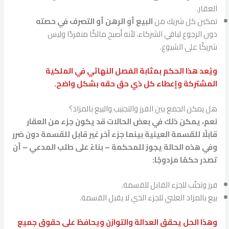
العقار.
تمكين كل شريك من
البيع أو الرهن أو التصرف في حصته
دون الرجوع لباقي الشركاء، لأنه أصبح مالكًا منفردًا وليس
شريكًا على الشيوع.
ويُعد هذا الحكم بمثابة الفصل النهائي في الملكية
المشتركة وإعطاء كل ذي حق حقه بشكل واضح.
هل يمكن الجمع بين الفرز والتجنيب والبيع بالمزاد؟
نعم، يمكن ذلك في بعض الحالات قد يكون جزء من العقار
قابلًا للقسمة العينية بينما جزء آخر غير قابل للقسمة دون ضرر
وفي هذه الحالة يجوز للمحكمة – بناءً على طلب المدعي – أن
تصدر حكمًا مزدوجًا:
فرز وتجنّب للجزء القابل للقسمة.
بيع بالمزاد العلني للجزء الذي لا يقبل القسمة.
وهذا الحل يحقق العدالة والتوازن ويحافظ على حقوق جميع