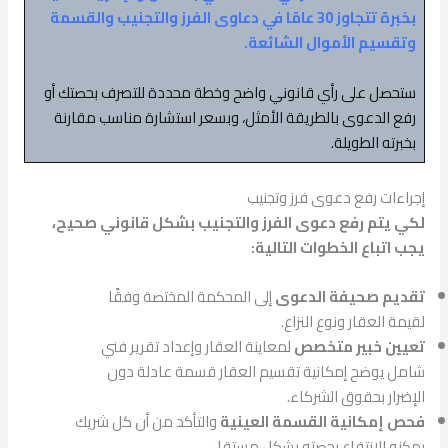
بخبرة تتجاوز 30 عامًا في دعاوى الفرز والتجنيب والقسمة
وتقسيم الأموال الشائعة.
ستحصل على رأي قانوني واضح وخطة محددة للتصرف بحصتك أو
رفع الدعوى بالطريقة الأمثل، وبسعر استشارة مناسب مقارنة
بخبرته الطويلة.
إجراءات رفع دعوى فرز وتجنيب
لكي يتم رفع دعوى الفرز والتجنيب بشكل قانوني صحيح،
يجب اتباع الخطوات التالية:
تقديم صحيفة الدعوى
إلى المحكمة المختصة وفقًا
لقيمة العقار ونوع النزاع.
تعيين خبير متخصص
لمعاينة العقار وإعداد تقرير فني
شامل يوضح إمكانية تقسيم العقار قسمة عادلة دون
الإضرار بحقوق الشركاء.
فحص إمكانية القسمة العينية
والتأكد من أن كل شريك
يمكنه الانتفاع بحصته بشكل مستقل.