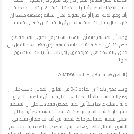
اقتسام المال الشائع ، فعلى من يريد الخروج من الشيوع أن يكلف
باقي الشركاء الحضور أمام المحكمة الجزئية… 2- و تندب المحكمة إن
رأت وجها لذلك ، خبيرا أو أكثر لتقويم المال الشائع وقسمته حصصا إن
كان المال يقبل القسمة عينا دون أن يلحقه نقص كبير في قيمته .
وحيث أن المستقر عليه أن ” القضاء الصادر في دعوى القسمة هو
حكم يؤثر في الملكية وتترتب عليه حقوقه وإذن فغير سديد القول بان
دعوى القسمة هي كجرد دعوى إجراءات لا تأثير لصفات الخصوم
فيها.
( الطعن 69 لسنة 9ق –جلسة 7/3/1940)
وأيضا قضي بانه ” أن المادة 843 من القانون المدني إذ نصت على أن
يعتبر المتقاسم مالكاً للحصة التي ألت اليه منذ أن تملك في الشيوع
وانه لا يملك غيرها شيئاً في بقية الحصص فقد دلت على أن القسمة
مقررة أو كاشفة للحق سواء كانت عقداً أو قسمة قضائية لها اثر
رجعي فيعتبر المتقاسم مالكا للحصة التي ألت اليه منذ أن تملك في
الشيوع وانه لا يمتلك غيرها في بقية الحصص وذلك حماية للمتقاسم
من الحقوق التي رتبها غيره من الشركاء على المال الشارع أثناء قيام