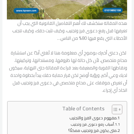
هذه المقالة ستكشف لك أهم التفاصيل القانونية التي يجب أن
تعرفها قبل رفع دعوى فرز وتجنيب، وكيف تثبت حقك، وكيف تتجنب
الأخطاء التي يقع فيها 80% من الناس…
لكن دعني أخبرك بوضوح أي معلومة هنا لا تُغني أبدًا عن استشارة
محامٍ متخصص، لأن كل حالة لها ظروفها، ومستنداتها، وتركيبتها،
ونقاطها القوية والضعيفة بعد قراءة المقالة حتى النهاية، سيكون
لديك وعي أكبر، ورؤية أوضح لكن قرار حماية حقك يبدأ بخطوة واحدة
أن تعرض موقفك على محامٍ متخصص في دعوى فرز وتجنيب قبل
اتخاذ أي إجراء.
Table of Contents
مفهوم دعوى الفرز والتجنيب
أسباب رفع دعوى فرز وتجنيب
متى يكون فرز وتجنيب ممكنًا؟