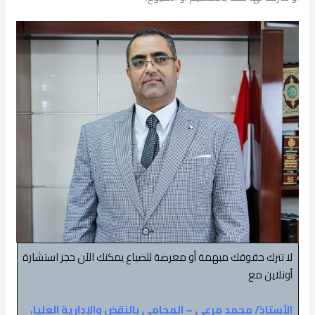
لا تترك حقوقك مبهمة أو معرضة للضياع يمكنك الآن حجز استشارة
أونلاين مع
الأستاذ/ محمد مرعي – المحامي بالنقض والإدارية العليا،