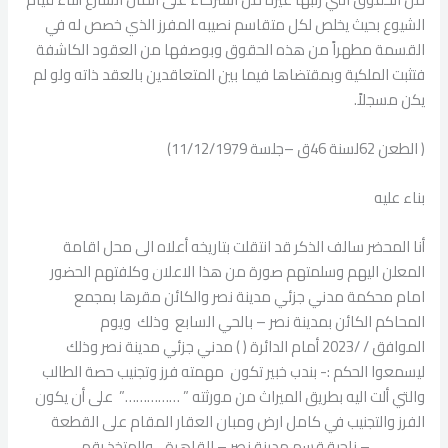
الشيوع بحيث يخلص لكل متقاسم نصيبه المفرز الذي خصص له في
القسمة مطهراً من هذه الحقوق وبوصفها من العقود الكاشفة
فتثبت الملكية وبمقتضاها فيما بين المتعاقدين بالعقد ذاته ولو لم
يكن مسجلاً.
( الطعن 62لسنة 46ق –جلسة 11/12/1979)
بناء عليه
أنا المحضر سالف الذكر قد انتقلت بتاريخه أعلاه الى محل اقامة
المعلن اليهم وسلمتهم صورة من هذا الاعلان وكلفتهم الحضور
امام محكمة مدني جزئي مدينة نصر والكائن مقرها بمجمع
المحاكم الكائن بمدينة نصر – بالحي السابع وذلك ويوم
الموافق / /2023 أمام الدائرة ( ) مدني جزئي مدينة نصر وذلك
ليسمعوا الحكم :- بندب خبير تكون مهمته فرز وتجنيب حصة الطالب
والتي ألت اليه بطريق الميراث من مورثته ” ……………” على أن يكون
الفرز والتجنيب في كامل ارض ومبان العقار المقام على القطعة
……………– ناحية قسم مدينة نصر – القاهرة، ، والمتخذ رقم …………..