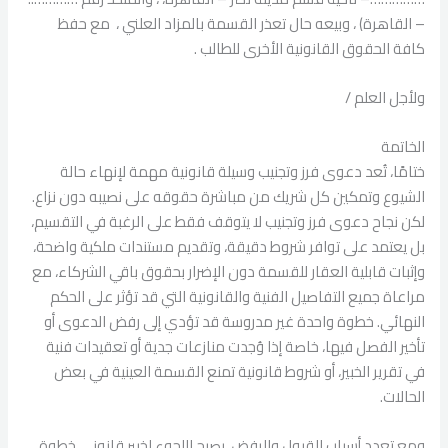
– القاهرة) ، وبيعه حال تعذر القسمة بالمزاد العلني ، مع حفظ
كافة الحقوق القانونية الأخرى للطالب .
ولأجل العلم /
الخاتمة
ختامًا، تُعد دعوى فرز وتجنيب وسيلة قانونية مهمة لإنهاء حالة
الشيوع وتمكين كل شريك من مباشرة حقوقه على نصيبه دون نزاع.
لكن نجاح دعوى فرز وتجنيب لا يتوقف فقط على الرغبة في التقسيم،
بل يعتمد على توافر شروط دقيقة، وتقديم مستندات ملكية واضحة،
وإثبات قابلية العقار للقسمة دون الإضرار بحقوق باقي الشركاء، مع
مراعاة جميع التفاصيل الفنية والقانونية التي قد تؤثر على الحكم
النهائي. خطوة واحدة غير مدروسة قد تؤدي إلى رفض الدعوى أو
تأخير الفصل فيها، خاصة إذا وُجدت منازعات جدية أو تعقيدات فنية
في تقرير الخبير، أو شروط قانونية تمنع القسمة العينية في بعض
الحالات.
ومع تعدد أسباب القبول والرفض، يصبح اللجوء لخبير قانوني خطوة