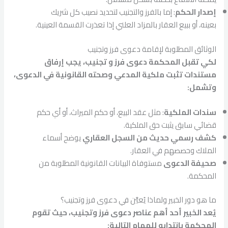
إصدار الحكم
: إما بالفرز والتجنيب لتحديد نصيب كل شريك
بعينه، أو ببيع العقار بالمزاد العلني إذا تعذرت القسمة العينية.
الوثائق المطلوبة لإقامة دعوى فرز وتجنيب
لكي تقبل المحكمة دعوى فرز و تجنيب، يجب إرفاق
مستندات تثبت ملكية المدعي وصحته القانونية في الدعوى،
وتشمل:
سندات الملكية
: مثل عقد البيع، أو حكم الميراث، أو أي حكم
قضائي سابق يثبت حق الملكية.
كشف رسمي حديث من السجل العقاري
يوضح أسماء
الملاك وحصصهم في العقار.
صحيفة الدعوى
مستوفاة البيانات القانونية المطلوبة من
المحكمة.
ما هو دور الخبير ولماذا يُعيَّن في دعوى فرز وتجنيب؟
يُعد الخبير أحد أهم عناصر دعوى فرز وتجنيب، حيث تقوم
المحكمة بانتدابه للمهام التالية: