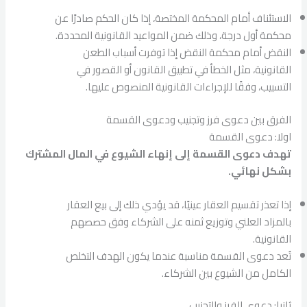
الاستئناف أمام المحكمة المختصة، إذا كان الحكم صادرًا عن
محكمة أول درجة، وذلك ضمن المواعيد القانونية المحددة.
النقض أمام محكمة النقض إذا توفرت أسباب الطعن
القانونية، مثل الخطأ في تطبيق القانون أو القصور في
التسبيب، وفقًا للإجراءات القانونية المنصوص عليها.
الفرق بين دعوى فرز وتجنيب ودعوى القسمة
اولا: دعوى القسمة
تهدف دعوى القسمة إلى إنهاء الشيوع في المال المشترك
بشكل نهائي.
إذا تعذر تقسيم العقار عينيًا، قد يؤدي ذلك إلى بيع العقار
بالمزاد العلني وتوزيع ثمنه على الشركاء وفق حصصهم
القانونية.
تُعد دعوى القسمة مناسبة عندما يكون الهدف التخلص
الكامل من الشيوع بين الشركاء.
ثانيا: دعوى الفرز والتجنيب