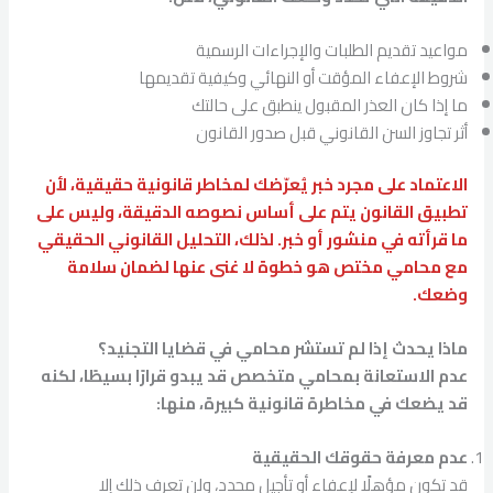
مواعيد تقديم الطلبات والإجراءات الرسمية
شروط الإعفاء المؤقت أو النهائي وكيفية تقديمها
ما إذا كان العذر المقبول ينطبق على حالتك
أثر تجاوز السن القانوني قبل صدور القانون
الاعتماد على مجرد خبر يُعرّضك لمخاطر قانونية حقيقية، لأن
تطبيق القانون يتم على أساس نصوصه الدقيقة، وليس على
ما قرأته في منشور أو خبر. لذلك، التحليل القانوني الحقيقي
مع محامي مختص هو خطوة لا غنى عنها لضمان سلامة
وضعك.
ماذا يحدث إذا لم تستشر محامي في قضايا التجنيد؟
عدم الاستعانة بمحامي متخصص قد يبدو قرارًا بسيطًا، لكنه
قد يضعك في مخاطرة قانونية كبيرة، منها:
عدم معرفة حقوقك الحقيقية
قد تكون مؤهلًا لإعفاء أو تأجيل محدد، ولن تعرف ذلك إلا