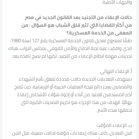
والجهات الأمنية.
حالات الإعفاء من التجنيد بعد القانون الجديد في مصر
من أكثر القضايا التي تثير قلق الشباب هو السؤال : من
المعفى من الخدمة العسكرية؟
طبقًا لمشروع تعديل قانون الخدمة العسكرية رقم 127 لسنة 1980،
الذي وافقت عليه لجنة الدفاع والأمن القومي بمجلس النواب، هناك
تحديثات مهمة لنظام الإعفاء من التجنيد، لكنها لم تصبح نافذة بعد.
أ. الإعفاء النهائي
تستهدف التعديلات الجديدة حالات محددة تتعلق بأسر الشهداء
والمصابين بعجز دائم نتيجة العمليات الحربية أو الإرهابية، حيث يُمنح
أكبر المستحقين للتجنيد من أبناء أو إخوة هؤلاء الأشخاص إعفاءً
نهائيًا. الهدف من هذا الإجراء هو تكريم التضحيات الكبيرة التي
تحملتها هذه الأسر.
ب. الإعفاء المؤقت
قبل التعديل، كانت هناك إعفاءات مؤقتة لحالات معينة، مثل الابن