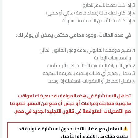
إذا كنت تخطط للسفر للخارج
إذا كان لديك حالة إعفاء خاصة (عائلي أو صحي)
إذا كنت متخلفًا عن الخدمة منذ سنوات
في هذه الحالات، وجود محامي مختص يمكن أن يوفّر لك:
تقييم موقفك القانوني بدقة وفق القانون الحالي
والممارسات الإدارية
شرح الخيارات القانونية المتاحة لك بطريقة آمنة
ضمان تقديم أي طلبات رسمية بالطريقة الصحيحة
تقليل المخاطر أو العقوبات المحتملة إذا وجدت
تجاهل الاستشارة في هذه المواقف قد يعرضك لعواقب
قانونية مفاجئة وغرامات أو حبس أو منع من السفر، خصوصًا
مع التعديلات المتوقعة في قانون التجنيد الجديد في مصر.
التعامل مع قضايا التجنيد دون استشارة قانونية قد
يضيع حقك في الإعفاء أو التأجيل