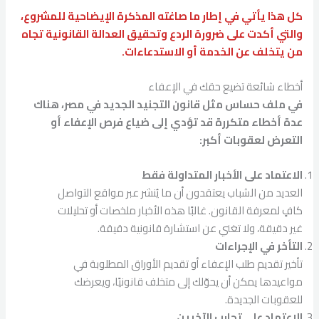
كل هذا يأتي في إطار ما صاغته المذكرة الإيضاحية للمشروع،
والتي أكدت على ضرورة الردع وتحقيق العدالة القانونية تجاه
من يتخلف عن الخدمة أو الاستدعاءات.
أخطاء شائعة تضيع حقك في الإعفاء
في ملف حساس مثل قانون التجنيد الجديد في مصر، هناك
عدة أخطاء متكررة قد تؤدي إلى ضياع فرص الإعفاء أو
التعرض لعقوبات أكبر:
الاعتماد على الأخبار المتداولة فقط
العديد من الشباب يعتقدون أن ما يُنشر عبر مواقع التواصل
كافٍ لمعرفة القانون. غالبًا هذه الأخبار ملخصات أو تحليلات
غير دقيقة، ولا تغني عن استشارة قانونية دقيقة.
التأخر في الإجراءات
تأخير تقديم طلب الإعفاء أو تقديم الأوراق المطلوبة في
مواعيدها يمكن أن يحوّلك إلى متخلف قانونيًا، ويعرضك
للعقوبات الجديدة.
الاعتماد على تجارب الآخرين