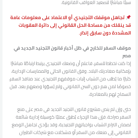
سببًا مباشرًا لتصعيد العواقب القانونية.
تجاهل موقفك التجنيدي أو الاعتماد على معلومات عامة
قد ينقلك من مساحة الحل القانوني إلى دائرة العقوبات
المشددة دون سابق إنذار.
موقف السفر للخارج في ظل أخبار قانون التجنيد الجديد في
مصر
إذا كنت تخطط للسفر، فاعلم أن وضعك التجنيدي يرتبط ارتباطًا مباشرًا
بإمكانية مغادرتك البلاد. وفق القانون الحالي والممارسات الإدارية،
كثيرًا ما يُطلب من الشباب إثبات موقفهم التجنيدي عند منافذ السفر،
خصوصًا لمن هم دون السن القانوني ولم يُسوّوا وضعهم بعد، قبل
السماح لهم بالمغادرة.
حتى وإن لم ينص مشروع قانون التجنيد الجديد في مصر على منع
السفر صراحة، فإن هذا الإجراء يُطبق عمليًا كوسيلة إدارية شائعة
لضمان التزام الشباب بواجباتهم التجنيدية، وقد يؤدي تجاهل الوضع
القانوني إلى منعك من السفر أو مشكلات مع شركات الطيران