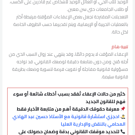
الوحيد للأب الحي، أو العائل الوحيد لأشخاص غير قادرين على الكسب،
أو طلاب الجامعات حتى سن معين.
التعديلات المقترحة تجعل بعض الإعفاءات المؤقتة مرتبطة أكثر
بالعمليات الحربية أو الإرهابية، ويتم تقديرها حسب الظروف الخاصة
لكل حالة.
تنبيه هام
الإعفاء المؤقت لا يدوم دائمًا، وقد ينتهي عند زوال السبب الذي من
أجله مُنح. ومن دون متابعة دقيقة لوضعك القانوني، قد تواجه
مسؤولية قانونية مفاجئة أو تفويت فرصة لتسوية وضعك بطريقة
قانونية سليمة.
كثير من حالات الإعفاء تُفقد بسبب أخطاء شائعة أو سوء
فهم للقانون الجديد
معرفة حقوقك الدقيقة أهم من متابعة الأخبار فقط
احجزي استشارة قانونية مع الأستاذ حسين عبد الهادي
المحامي بالنقض والإدارية العليا
لتحديد موقفك القانوني بدقة وضمان حصولك على