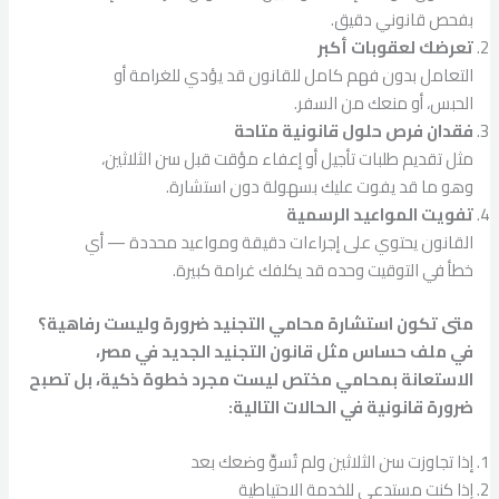
بفحص قانوني دقيق.
تعرضك لعقوبات أكبر
التعامل بدون فهم كامل للقانون قد يؤدي للغرامة أو
الحبس، أو منعك من السفر.
فقدان فرص حلول قانونية متاحة
مثل تقديم طلبات تأجيل أو إعفاء مؤقت قبل سن الثلاثين،
وهو ما قد يفوت عليك بسهولة دون استشارة.
تفويت المواعيد الرسمية
القانون يحتوي على إجراءات دقيقة ومواعيد محددة — أي
خطأ في التوقيت وحده قد يكلفك غرامة كبيرة.
متى تكون استشارة محامي التجنيد ضرورة وليست رفاهية؟
في ملف حساس مثل قانون التجنيد الجديد في مصر،
الاستعانة بمحامي مختص ليست مجرد خطوة ذكية، بل تصبح
ضرورة قانونية في الحالات التالية:
إذا تجاوزت سن الثلاثين ولم تُسوِّ وضعك بعد
إذا كنت مستدعى للخدمة الاحتياطية