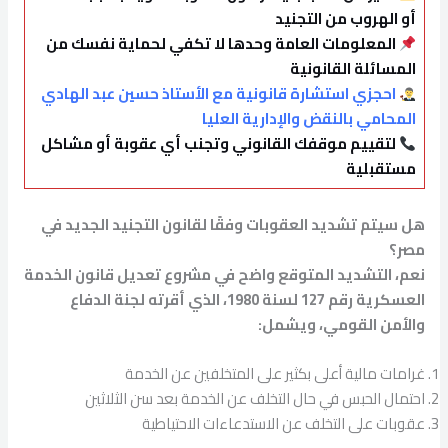
أو الهروب من التجنيد
المعلومات العامة وحدها لا تكفي لحماية نفسك من
المسائلة القانونية
احجزي استشارة قانونية مع الأستاذ حسين عبد الهادي
المحامي بالنقض والإدارية العليا
لتقييم موقفك القانوني وتجنب أي عقوبة أو مشاكل
مستقبلية
هل سيتم تشديد العقوبات وفقًا لقانون التجنيد الجديد في
مصر؟
نعم، التشديد المتوقع واضح في مشروع تعديل قانون الخدمة
العسكرية رقم 127 لسنة 1980، الذي أقرته لجنة الدفاع
والأمن القومي، ويشمل:
غرامات مالية أعلى بكثير على المتخلفين عن الخدمة
احتمال الحبس في حال التخلف عن الخدمة بعد سن الثلاثين
عقوبات على التخلف عن الاستدعاءات الاحتياطية