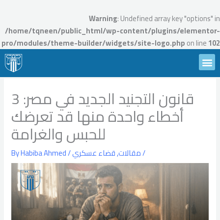
Ski
t
Warning
: Undefined array key "options" in
conten
/home/tqneen/public_html/wp-content/plugins/elementor-
pro/modules/theme-builder/widgets/site-logo.php
on line
102
Menu
تواصل معنا
محامين تقنين
الأسئلة الشائعة
احجز استشارة
قانون التجنيد الجديد في مصر: 3
أخطاء واحدة منها قد تعرضك
للحبس والغرامة
/
مقالات
,
قضاء عسكري
/ By
Habiba Ahmed