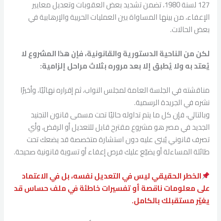
127 لسنة 1980، تضمن تشديد بعض العقوبات وتعديل معايير
الإعفاء، من بينها المساواة بين العمليات الحربية والإرهابية في
بعض الحالات.
لكن من الناحية الدستورية والقانونية، فإن هذا المشروع لا
يُعتد به ولا يُطبق إلا بعد مروره بثلاث مراحل إلزامية:
مناقشته في الجلسة العامة لمجلس النواب، ثم إقراره نهائيًا، وأخيرًا
نشره في الجريدة الرسمية.
وبالتالي، فإن كل ما يتم تداوله حاليًا تحت مسمى قانون التجنيد
الجديد في مصر هو مشروع مقترح قابل للتعديل أو الرفض، وأي
تصرف قانوني يُبنى عليه دون استشارة متخصصة قد يضعك تحت
طائلة المساءلة أو يضيّع عليك فرص إعفاء أو تسوية قانونية صحيحة.
الخطر الحقيقي ليس في التعديل نفسه، بل في الاعتماد
على معلومات ناقصة أو تفسيرات خاطئة في ملف حساس قد
يغيّر مستقبلك بالكامل.