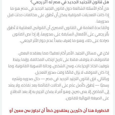
هل قانون التجنيد الجديد في مصر له أثر رجعي؟
من أكثر الأسئلة الشائعة حول قانون التجنيد الجديد في مصر هو ما
إذا كانت التعديلات المرتقبة يمكن أن تُطبق على مخالفات حدثت قبل
صدورها.
والقاعدة العامة في القانون المصري أن القوانين العقابية لا تُطبق
بأثر رجعي على الأفعال السابقة على صدورها، إلا إذا نص القانون
صراحة على ذلك، وهو ما يُعرف بمبدأ عدم جواز الأثر الرجعي.
لكن في مسائل التجنيد، الأمر أكثر تعقيدًا مما يعتقده البعض.
فالموقف لا يتوقف فقط على تاريخ ارتكاب المخالفة، وإنما يرتبط
بتوقيت اتخاذ الإجراءات، وسن الشخص، وحالة التسوية القانونية، وما
إذا كان الموقف لا يزال قائمًا وقت صدور التعديل.
وبالتالي، فإن قانون التجنيد الجديد في مصر — حال صدوره ونشره
رسميًا — يُطبق كأصل عام على الحالات القائمة بعد نفاذه، ولا يمتد
إلى الماضي إلا بنص صريح، وهو أمر لا يمكن الجزم به إلا بعد الاطلاع
على الصيغة النهائية للقانون.
الخطورة هنا أن كثيرين يعتقدون خطأً أن تجاوز سن معين أو