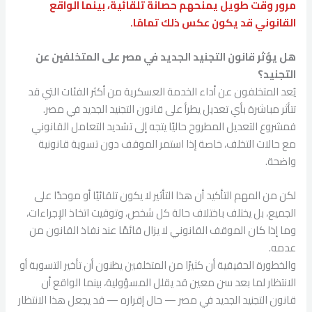
مرور وقت طويل يمنحهم حصانة تلقائية، بينما الواقع
القانوني قد يكون عكس ذلك تمامًا.
هل يؤثر قانون التجنيد الجديد في مصر على المتخلفين عن
التجنيد؟
يُعد المتخلفون عن أداء الخدمة العسكرية من أكثر الفئات التي قد
تتأثر مباشرة بأي تعديل يطرأ على قانون التجنيد الجديد في مصر.
فمشروع التعديل المطروح حاليًا يتجه إلى تشديد التعامل القانوني
مع حالات التخلف، خاصة إذا استمر الموقف دون تسوية قانونية
واضحة.
لكن من المهم التأكيد أن هذا التأثير لا يكون تلقائيًا أو موحدًا على
الجميع، بل يختلف باختلاف حالة كل شخص، وتوقيت اتخاذ الإجراءات،
وما إذا كان الموقف القانوني لا يزال قائمًا عند نفاذ القانون من
عدمه.
والخطورة الحقيقية أن كثيرًا من المتخلفين يظنون أن تأخير التسوية أو
الانتظار لما بعد سن معين قد يقلل المسؤولية، بينما الواقع أن
قانون التجنيد الجديد في مصر — حال إقراره — قد يجعل هذا الانتظار