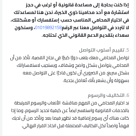
إذا كنت بحاجة إلى مساعدة قانونية أو ترغب في حجز
استشارة مع أحد محامينا ذوي الخبرة، نحن هنا لمساعدتك
في اختيار المحامي المناسب حسب إستفسارك أو مشكلتك،
لا تتردد في التواصل معنا عبر الرقم
01019892158
، وسنكون
سعداء بتقديم الدعم القانوني الذي تحتاجه.
5
. تقييم أسلوب التواصل
تواصل المحامي معك يلعب دورًا كبيرًا في نجاح القضية. تأكد من أن
المحامي يتواصل بشكل واضح وشفاف، ويستجيب لاستفساراتك
بشكل سريع. من الضروري أن تكون قادرًا على التواصل معه
بسهولة وأن يشعر بأنك تُعامل بجدية.
6
. التكاليف والرسوم
ند اختيار المحامي من المهم مناقشة الأتعاب والرسوم المرتبطة
بالخدمات القانونية واستفسر ايضاً عن كيفية تحديد الرسوم، وما إذا
كانت هناك أي رسوم إضافية قد تظهر فيما بعد وتأكد من أن لديك
فهماً واضحاً لكل التكاليف المحتملة قبل اتخاذ القرار النهائي.