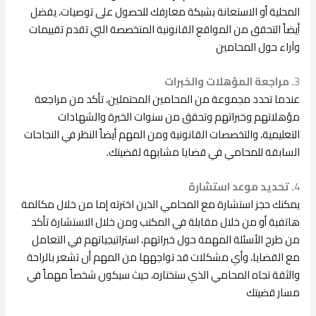
المحلية أو الاستعانة بشبكة معارفك للحصول على توصيات، يفضل
أيضاً التحقق من المواقع القانونية المتخصصة التي تقدم تقييمات
وآراء حول المحامين
3
. مراجعة المؤهلات والخبرات
عندما تحدد مجموعة من المحامين المحتملين، تأكد من مراجعة
مؤهلاتهم وخبراتهم وتحقق من سنوات الخبرة والشهادات
التعليمية، والتخصصات القانونية ومن المهم أيضاً النظر في النجاحات
السابقة للمحامي في قضايا مشابهة لقضيتك.
4
. تحديد موعد استشارة
يمكنك حجز استشارة مع المحامي الذين اخترته إما من خلال مكالمة
هاتفية أو من خلال مقابلة في المكتب ومن خلال الاستشارة تأكد
من طرح الأسئلة المهمة حول خبراتهم، استراتيجياتهم في التعامل
مع القضايا، وأي مشكلات قد تواجهها من المهم أن تشعر بالراحة
والثقة تجاه المحامي الذي ستختاره، حيث سيكون شخصاً مهماً في
مسار قضيتك