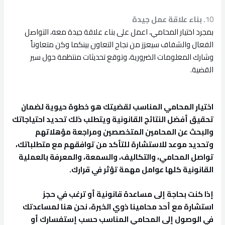
10
. بناء علاقة عمل جيدة
بمجرد اختيار المحامي، اعمل على بناء علاقة جيدة معه، التواصل
الفعال والشفاف سيعزز من نجاح التعاون بينكما وكن متعاوناً
وشارك المعلومات الضرورية، وتوقع تحديثات منتظمة حول سير
القضية.
اختيار المحامي المناسب لقضيتك هو خطوة حيوية لضمان
تحقيق أفضل النتائج القانونية ويتطلب ذلك تحديد احتياجاتك
والبحث عن المحامين المتخصصين ومراجعة مؤهلاتهم
وتحديد موعد للاستشارة للتأكد من توافقهم مع متطلباتك،
تواصل المحامي، والتكاليف، والسمعة، والمعرفة بالعملية
القانونية كلها عوامل مهمة تؤثر في قرارك.
إذا كنت بحاجة إلى مساعدة قانونية أو ترغب في حجز
استشارة مع أحد محامينا ذوي الخبرة، نحن هنا لمساعدتك
في الوصول إلى المحامي المناسب حسب إستفسارك أو