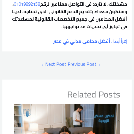
مشكلتك، لا تتردد في التواصل معنا عبر الرقم
01019892158
،
وسنكون سعداء بتقديم الدعم القانوني الذي تحتاجه. لدينا
أفضل المحامين في جميع التخصصات القانونية لمساعدتك
في تجاوز أي تحديات قد تواجهها.
إقرأ أيضا :
أفضل محامي مدني في مصر
→
Next Post
Previous Post
←
Related Posts