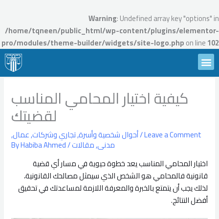
Ski
t
Warning
: Undefined array key "options" in
conten
/home/tqneen/public_html/wp-content/plugins/elementor-
pro/modules/theme-builder/widgets/site-logo.php
on line
102
Menu
تواصل معنا
محامين تقنين
الأسئلة الشائعة
احجز استشارة
كيفية اختيار المحامي المناسب
لقضيتك
Leave a Comment
/
أحوال شخصية وأسرة
,
تجاري وشركات
,
عمال
,
مدنى
,
مقالات
/ By
Habiba Ahmed
اختيار المحامي المناسب يعد خطوة حيوية في مسار أي قضية
قانونية فالمحامي هو الشخص الذي سيمثل مصالحك القانونية،
لذلك يجب أن يتمتع بالخبرة والمعرفة اللازمة لمساعدتك في تحقيق
أفضل النتائج.